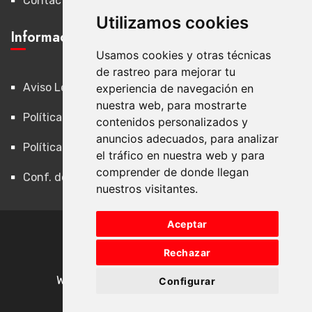
Contacto
Utilizamos cookies
Información Legal
Usamos cookies y otras técnicas
de rastreo para mejorar tu
Aviso Legal
experiencia de navegación en
nuestra web, para mostrarte
Política de Privacidad
contenidos personalizados y
anuncios adecuados, para analizar
Política de Cookies
el tráfico en nuestra web y para
comprender de donde llegan
Conf. de Cookies
nuestros visitantes.
Aceptar
Rechazar
© SILVER READER MOTOCLUB
Web diseñada por
Leovinci Consulting
Configurar