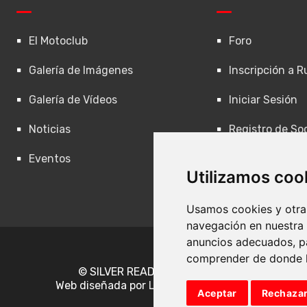
El Motoclub
Foro
Galería de Imágenes
Inscripción a R
Galería de Vídeos
Iniciar Sesión
Noticias
Registro de So
Eventos
Contacto
Utilizamos coo
Usamos cookies y otras
navegación en nuestra
anuncios adecuados, pa
comprender de donde ll
© SILVER READER MOTOCLUB
Web diseñada por
Leovinci Consulting
Aceptar
Rechaza