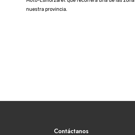
Moto-Esmorzaret que recorrerá una de las zon
nuestra provincia.
Contáctanos