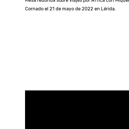
Mesa redonda sobre viajes por África con
Miquel
Cornado
el 21 de mayo de 2022 en Lérida.