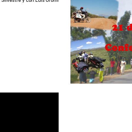
 SIlvestre
y con
Luis Oromi