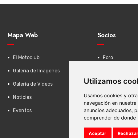
Mapa Web
Socios
El Motoclub
Foro
Galería de Imágenes
Inscripción a R
Utilizamos coo
Galería de Vídeos
Iniciar Sesión
Usamos cookies y otras
Noticias
Registro de So
navegación en nuestra
anuncios adecuados, pa
Eventos
Contacto
comprender de donde ll
Aceptar
Rechaza