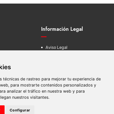
Información Legal
Aviso Legal
utas
Política de Privacidad
kies
Política de Cookies
 técnicas de rastreo para mejorar tu experiencia de
cios
Conf. de Cookies
 web, para mostrarte contenidos personalizados y
ra analizar el tráfico en nuestra web y para
egan nuestros visitantes.
r
Configurar