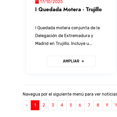
17/10/2025
I Quedada Motera - Trujillo
I Quedada motera conjunta de la
Delegación de Extremadura y
Madrid en Trujillo. Incluye u...
AMPLIAR
Navegua por el siguiente menú para ver noticias
‹
1
2
3
4
5
6
7
8
9